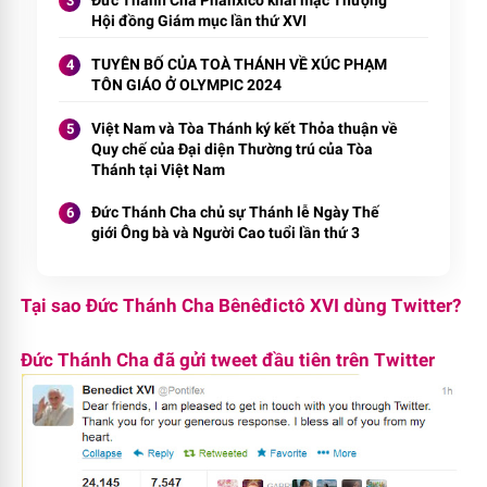
Đức Thánh Cha Phanxicô khai mạc Thượng
Hội đồng Giám mục lần thứ XVI
TUYÊN BỐ CỦA TOÀ THÁNH VỀ XÚC PHẠM
TÔN GIÁO Ở OLYMPIC 2024
Việt Nam và Tòa Thánh ký kết Thỏa thuận về
Quy chế của Đại diện Thường trú của Tòa
Thánh tại Việt Nam
Đức Thánh Cha chủ sự Thánh lễ Ngày Thế
giới Ông bà và Người Cao tuổi lần thứ 3
Tại sao Đức Thánh Cha Bênêđictô XVI dùng Twitter?
Đức Thánh Cha đã gửi tweet đầu tiên trên Twitter