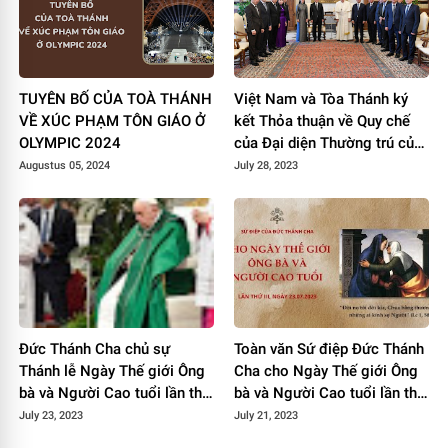
TUYÊN BỐ CỦA TOÀ THÁNH
Việt Nam và Tòa Thánh ký
VỀ XÚC PHẠM TÔN GIÁO Ở
kết Thỏa thuận về Quy chế
OLYMPIC 2024
của Đại diện Thường trú của
Tòa Thánh tại Việt Nam
Augustus 05, 2024
July 28, 2023
Đức Thánh Cha chủ sự
Toàn văn Sứ điệp Đức Thánh
Thánh lễ Ngày Thế giới Ông
Cha cho Ngày Thế giới Ông
bà và Người Cao tuổi lần thứ
bà và Người Cao tuổi lần thứ
3
III năm 2023
July 23, 2023
July 21, 2023