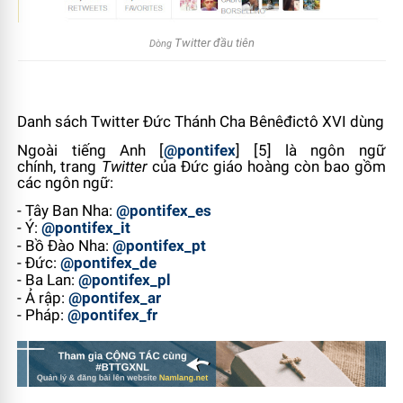
Twitter đầu tiên
Dòng
Danh sách
Twitter
Đức Thánh Cha Bênêđictô XVI dùng
Ngoài tiếng Anh [
@pontifex
]
[5]
là
ngôn ngữ
chính,
trang
Twitter
của Đức giáo hoàng còn bao gồm
các ngôn ngữ
:
- Tây Ban Nha:
@pontifex_es
- Ý:
@pontifex_it
- Bồ Đào Nha:
@pontifex_pt
- Đức:
@pontifex_de
- Ba Lan:
@pontifex_pl
- Ả rập:
@pontifex_ar
- Pháp:
@pontifex_fr