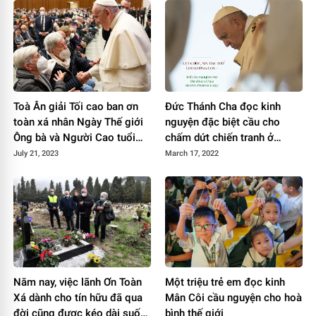
Toà Ân giải Tối cao ban ơn
Đức Thánh Cha đọc kinh
toàn xá nhân Ngày Thế giới
nguyện đặc biệt cầu cho
Ông bà và Người Cao tuổi
chấm dứt chiến tranh ở
lần thứ ba
Ucraina
July 21, 2023
March 17, 2022
Năm nay, việc lãnh Ơn Toàn
Một triệu trẻ em đọc kinh
Xá dành cho tín hữu đã qua
Mân Côi cầu nguyện cho hoà
đời cũng được kéo dài suốt
bình thế giới