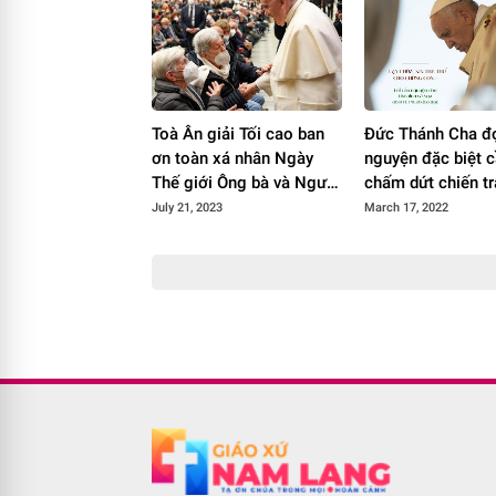
Toà Ân giải Tối cao ban
Đức Thánh Cha đ
ơn toàn xá nhân Ngày
nguyện đặc biệt 
Thế giới Ông bà và Người
chấm dứt chiến t
Cao tuổi lần thứ ba
Ucraina
July 21, 2023
March 17, 2022