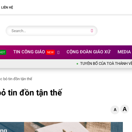
LIÊN HỆ
TIN CÔNG GIÁO
CỘNG ĐOÀN GIÁO XỨ
MEDIA
HOT
NEW
TUYÊN BỐ CỦA TOÀ THÁNH VỀ XÚC PH
 bỏ tin đồn tận thế
ỏ tin đồn tận thế
A
A