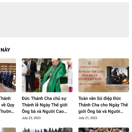
 NÀY
Thánh
Đức Thánh Cha chủ sự
Toàn văn Sứ điệp Đức
 về Quy
Thánh lễ Ngày Thế giới
Thánh Cha cho Ngày Thế
 Thường
Ông bà và Người Cao
giới Ông bà và Người
tại Việt
tuổi lần thứ 3
Cao tuổi lần thứ III năm
July 23, 2023
July 21, 2023
2023