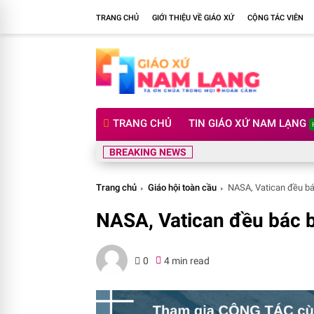
TRANG CHỦ
GIỚI THIỆU VỀ GIÁO XỨ
CỘNG TÁC VIÊN
TRANG CHỦ
TIN GIÁO XỨ NAM LẠNG
BREAKING NEWS
Trang chủ
Giáo hội toàn cầu
NASA, Vatican đều bác
NASA, Vatican đều bác b
0
4 min read