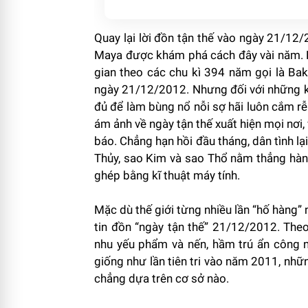
Quay lại lời đồn tận thế vào ngày 21/12
Maya được khám phá cách đây vài năm. Bộ
gian theo các chu kì 394 năm gọi là Bak
ngày 21/12/2012. Nhưng đối với những kẻ
đủ để làm bùng nổ nỗi sợ hãi luôn cắm rễ 
ám ảnh về ngày tận thế xuất hiện mọi nơi,
báo. Chẳng hạn hồi đầu tháng, dân tình l
Thủy, sao Kim và sao Thổ nằm thẳng hàng
ghép bằng kĩ thuật máy tính.
Mặc dù thế giới từng nhiều lần “hố hàng”
tin đồn “ngày tận thế” 21/12/2012. The
nhu yếu phẩm và nến, hầm trú ẩn công 
giống như lần tiên tri vào năm 2011, nhữn
chẳng dựa trên cơ sở nào.