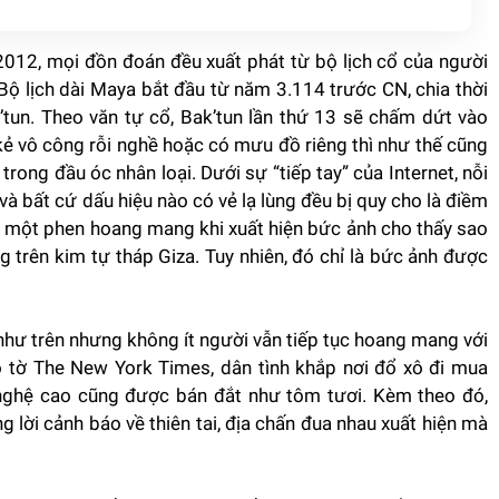
/2012, mọi đồn đoán đều xuất phát từ bộ lịch cổ của người
 lịch dài Maya bắt đầu từ năm 3.114 trước CN, chia thời
’tun. Theo văn tự cổ, Bak’tun lần thứ 13 sẽ chấm dứt vào
 vô công rỗi nghề hoặc có mưu đồ riêng thì như thế cũng
trong đầu óc nhân loại. Dưới sự “tiếp tay” của Internet, nỗi
 và bất cứ dấu hiệu nào có vẻ lạ lùng đều bị quy cho là điềm
ại một phen hoang mang khi xuất hiện bức ảnh cho thấy sao
 trên kim tự tháp Giza. Tuy nhiên, đó chỉ là bức ảnh được
 như trên nhưng không ít người vẫn tiếp tục hoang mang với
o tờ The New York Times, dân tình khắp nơi đổ xô đi mua
nghệ cao cũng được bán đắt như tôm tươi. Kèm theo đó,
g lời cảnh báo về thiên tai, địa chấn đua nhau xuất hiện mà