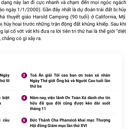
ãi dạng này lan đi cực nhanh và chạm đến mọi ngóc ngách
vào ngày 1/1/2000). Gần đây nhất là dự đoán trái đất bị hủy
hà thuyết giáo Harold Camping (90 tuổi) ở California, Mỹ.
bị hủy hoại trước những trận động đất khủng khiếp. Sau khi
ại cố vớt vát khi đưa ra lời tiên tri thứ hai là thế giới “diệt
chẳng có gì xảy ra.
 Ngày
Toà Ân giải Tối cao ban ơn toàn xá nhân
hứ III
Ngày Thế giới Ông bà và Người Cao tuổi lần
thứ ba
 biệt
Năm nay, việc lãnh Ơn Toàn Xá dành cho tín
a
hữu đã qua đời cũng được kéo dài suốt
tháng 11
i cầu
Đức Thánh Cha Phanxicô khai mạc Thượng
Hội đồng Giám mục lần thứ XVI