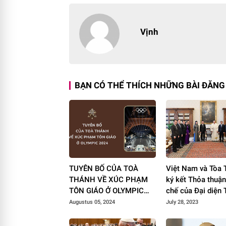
Vịnh
BẠN CÓ THỂ THÍCH NHỮNG BÀI ĐĂNG
TUYÊN BỐ CỦA TOÀ
Việt Nam và Tòa 
THÁNH VỀ XÚC PHẠM
ký kết Thỏa thuận
TÔN GIÁO Ở OLYMPIC
chế của Đại diện
2024
trú của Tòa Thánh 
Augustus 05, 2024
July 28, 2023
Nam