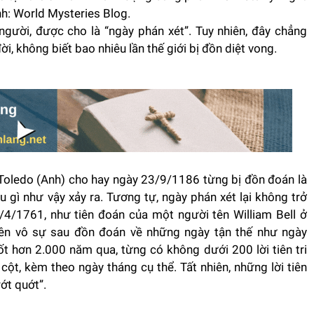
nh: World Mysteries Blog.
gười, được cho là “ngày phán xét”. Tuy nhiên, đây chẳng
i, không biết bao nhiêu lần thế giới bị đồn diệt vong.
Toledo (Anh) cho hay ngày 23/9/1186 từng bị đồn đoán là
u gì như vậy xảy ra. Tương tự, ngày phán xét lại không trở
/4/1761, như tiên đoán của một người tên William Bell ở
 yên vô sự sau đồn đoán về những ngày tận thế như ngày
 hơn 2.000 năm qua, từng có không dưới 200 lời tiên tri
ột, kèm theo ngày tháng cụ thể. Tất nhiên, những lời tiên
ớt quớt”.