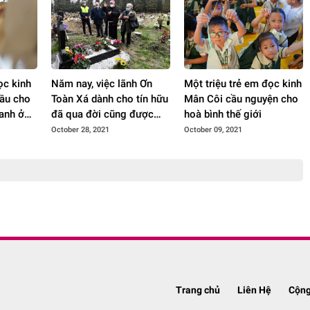
ọc kinh
Năm nay, việc lãnh Ơn
Một triệu trẻ em đọc kinh
cầu cho
Toàn Xá dành cho tín hữu
Mân Côi cầu nguyện cho
ranh ở
đã qua đời cũng được
hoà bình thế giới
kéo dài suốt tháng 11
October 28, 2021
October 09, 2021
Trang chủ
Liên Hệ
Cộng