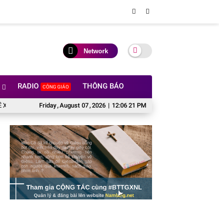
Network
RADIO
THÔNG BÁO
CÔNG GIÁO
ẠM TÔN GIÁO Ở OLYMPIC 2024
Friday
,
August
07
,
2026
LỄ TRO - “Tro” có ý nghĩa gì đối với con ng
|
12:06 22 PM