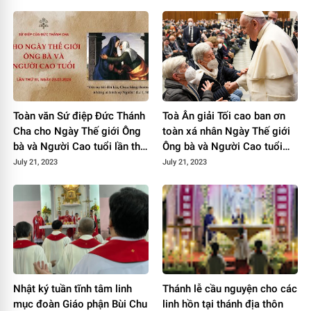
Toàn văn Sứ điệp Đức Thánh
Toà Ân giải Tối cao ban ơn
Cha cho Ngày Thế giới Ông
toàn xá nhân Ngày Thế giới
bà và Người Cao tuổi lần thứ
Ông bà và Người Cao tuổi
III năm 2023
lần thứ ba
July 21, 2023
July 21, 2023
Nhật ký tuần tĩnh tâm linh
Thánh lễ cầu nguyện cho các
mục đoàn Giáo phận Bùi Chu
linh hồn tại thánh địa thôn