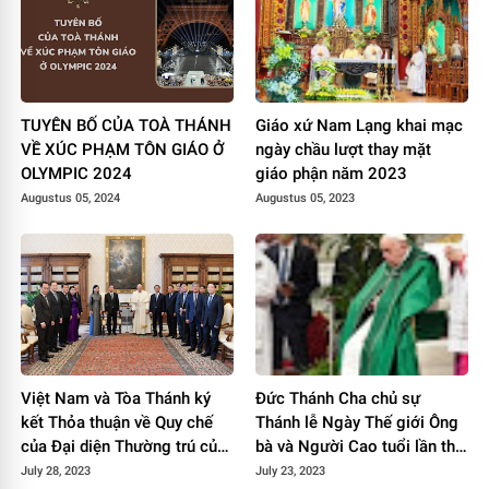
TUYÊN BỐ CỦA TOÀ THÁNH
Giáo xứ Nam Lạng khai mạc
VỀ XÚC PHẠM TÔN GIÁO Ở
ngày chầu lượt thay mặt
OLYMPIC 2024
giáo phận năm 2023
Augustus 05, 2024
Augustus 05, 2023
Việt Nam và Tòa Thánh ký
Đức Thánh Cha chủ sự
kết Thỏa thuận về Quy chế
Thánh lễ Ngày Thế giới Ông
của Đại diện Thường trú của
bà và Người Cao tuổi lần thứ
Tòa Thánh tại Việt Nam
3
July 28, 2023
July 23, 2023