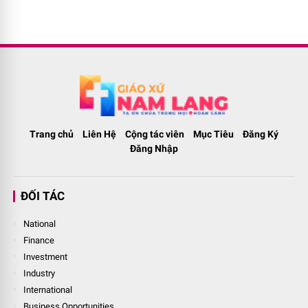
Trang chủ
Liên Hệ
Cộng tác viên
Mục Tiêu
Đăng Ký
Đăng Nhập
ĐỐI TÁC
National
Finance
Investment
Industry
International
Business Opportunities