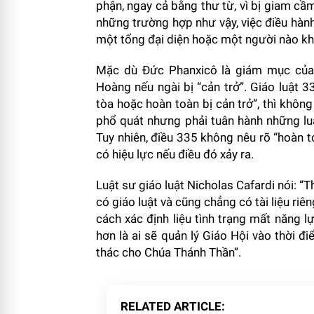
phận, ngay cả bằng thư từ, vì bị giam cầm
những trường hợp như vậy, việc điều hà
một tổng đại diện hoặc một người nào kh
Mặc dù Đức Phanxicô là giám mục của
Hoàng nếu ngài bị “cản trở”. Giáo luật 
tòa hoặc hoàn toàn bị cản trở”, thì không
phổ quát nhưng phải tuân hành những lu
Tuy nhiên, điều 335 không nêu rõ “hoàn to
có hiệu lực nếu điều đó xảy ra.
Luật sư giáo luật Nicholas Cafardi nói: “
có giáo luật và cũng chẳng có tài liệu riê
cách xác định liệu tình trạng mất năng lự
hơn là ai sẽ quản lý Giáo Hội vào thời 
thác cho Chúa Thánh Thần”.
RELATED ARTICLE