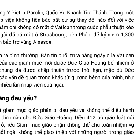
ng Y Pietro Parolin, Quốc Vụ Khanh Tòa Thánh. Trong một
p viện không tiên báo bất cứ sự thay đổi nào đối với việc
thậm chí không có mặt ở Vatican trong cuộc phẫu thuật kéo
gài đã có mặt ở Strasbourg, bên Pháp, để kỷ niệm 1,300
h bảo trợ vùng Alsasce.
 ra bình thường. Bản tin buổi trưa hàng ngày của Vatican
n của các giám mục mới được Đức Giáo Hoàng bổ nhiệm ở
ẽ chúng đã được chấp thuận trước thời hạn, mặc dù Đức
ý các vấn đề quan trọng khác từ giường bệnh của mình, như
hiều lần nhập viện của ngài.
oàng đau yếu?
t giám mục giáo phận bị đau yếu và không thể điều hành
 định nào cho Đức Giáo Hoàng. Điều 412 bộ giáo luật nói
trở, nếu Giám mục giáo phận không thể chu toàn nhiệm vụ
ỗi ngài không thể giao thiệp với những người trong giáo