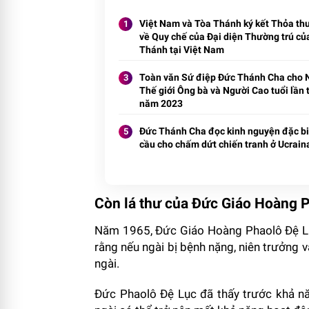
Việt Nam và Tòa Thánh ký kết Thỏa th
về Quy chế của Đại diện Thường trú củ
Thánh tại Việt Nam
Toàn văn Sứ điệp Đức Thánh Cha cho 
Thế giới Ông bà và Người Cao tuổi lần t
năm 2023
Đức Thánh Cha đọc kinh nguyện đặc bi
cầu cho chấm dứt chiến tranh ở Ucrain
Còn lá thư của Đức Giáo Hoàng P
Năm 1965, Đức Giáo Hoàng Phaolô Đệ Lục
rằng nếu ngài bị bệnh nặng, niên trưởng v
ngài.
Đức Phaolô Đệ Lục đã thấy trước khả năn