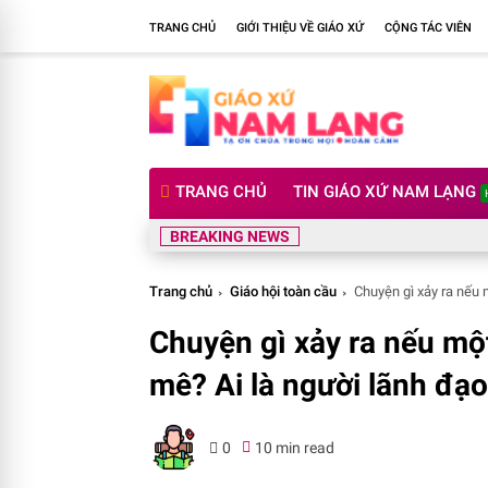
TRANG CHỦ
GIỚI THIỆU VỀ GIÁO XỨ
CỘNG TÁC VIÊN
TRANG CHỦ
TIN GIÁO XỨ NAM LẠNG
BREAKING NEWS
Trang chủ
Giáo hội toàn cầu
Chuyện gì xảy ra nếu 
Chuyện gì xảy ra nếu mộ
mê? Ai là người lãnh đạo
0
10 min read