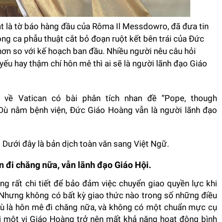
ật là tờ báo hàng đầu của Rôma Il Messdowro, đã đưa tin
ong ca phẫu thuật cắt bỏ đoạn ruột kết bên trái của Đức
hơn so với kế hoạch ban đầu. Nhiều người nêu câu hỏi
ếu hay thậm chí hôn mê thì ai sẽ là người lãnh đạo Giáo
n về Vatican có bài phân tích nhan đề “Pope, though
là “Dù nằm bệnh viện, Đức Giáo Hoàng vẫn là người lãnh đạo
. Dưới đây là bản dịch toàn văn sang Việt Ngữ.
 đi chăng nữa, vẫn lãnh đạo Giáo Hội.
ông rất chi tiết để bảo đảm việc chuyển giao quyền lực khi
. Nhưng không có bất kỳ giao thức nào trong số những điều
dù là hôn mê đi chăng nữa, và không có một chuẩn mực cụ
hi một vị Giáo Hoàng trở nên mất khả năng hoạt động bình