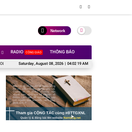
Network
RADIO
THÔNG BÁO
CÔNG GIÁO
2024
LỄ TRO - “Tro” có ý nghĩa gì đối với con người?
Saturday
,
August
08
,
2026
|
04:02 20 AM
Phim The Pope’s Ex