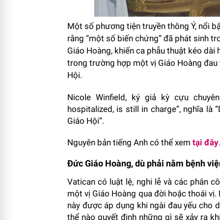
Một số phương tiện truyền thông Ý, nổi b
rằng “một số biến chứng” đã phát sinh tr
Giáo Hoàng, khiến ca phẫu thuật kéo dài 
trong trường hợp một vị Giáo Hoàng đau y
Hội.
Nicole Winfield, ký giả kỳ cựu chuyê
hospitalized, is still in charge”, nghĩa 
Giáo Hội”.
Nguyên bản tiếng Anh có thể xem
tại đây
Đức Giáo Hoàng, dù phải nằm bệnh viện
Vatican có luật lệ, nghi lễ và các phân c
một vị Giáo Hoàng qua đời hoặc thoái vị
này được áp dụng khi ngài đau yếu cho 
thể nào quyết định những gì sẽ xảy ra k