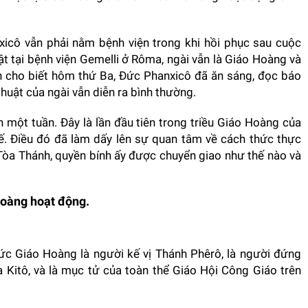
icô vẫn phải nằm bệnh viện trong khi hồi phục sau cuộc
 tại bệnh viện Gemelli ở Rôma, ngài vẫn là Giáo Hoàng và
an cho biết hôm thứ Ba, Đức Phanxicô đã ăn sáng, đọc báo
thuật của ngài vẫn diễn ra bình thường.
n một tuần. Đây là lần đầu tiên trong triều Giáo Hoàng của
hế. Điều đó đã làm dấy lên sự quan tâm về cách thức thực
Tòa Thánh, quyền bính ấy được chuyển giao như thế nào và
Hoàng hoạt động.
Đức Giáo Hoàng là người kế vị Thánh Phêrô, là người đứng
 Kitô, và là mục tử của toàn thể Giáo Hội Công Giáo trên