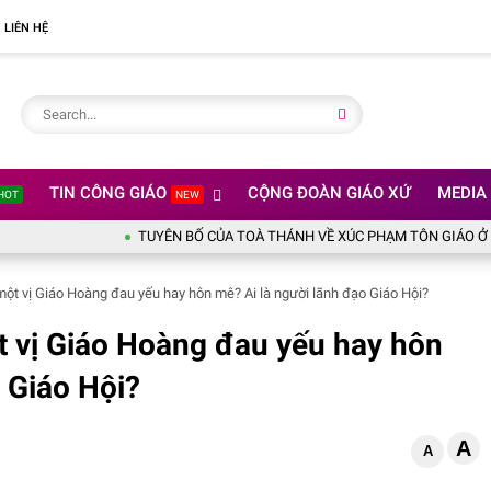
LIÊN HỆ
TIN CÔNG GIÁO
CỘNG ĐOÀN GIÁO XỨ
MEDIA
HOT
NEW
TUYÊN BỐ CỦA TOÀ THÁNH VỀ XÚC PHẠM TÔN GIÁO Ở OLYMPIC 
một vị Giáo Hoàng đau yếu hay hôn mê? Ai là người lãnh đạo Giáo Hội?
t vị Giáo Hoàng đau yếu hay hôn
 Giáo Hội?
A
A