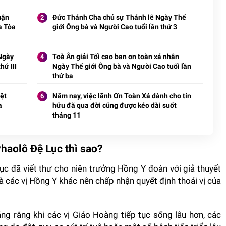
uận
Đức Thánh Cha chủ sự Thánh lễ Ngày Thế
a Tòa
giới Ông bà và Người Cao tuổi lần thứ 3
Ngày
Toà Ân giải Tối cao ban ơn toàn xá nhân
hứ III
Ngày Thế giới Ông bà và Người Cao tuổi lần
thứ ba
ệt
Năm nay, việc lãnh Ơn Toàn Xá dành cho tín
a
hữu đã qua đời cũng được kéo dài suốt
tháng 11
haolô Đệ Lục thì sao?
 đã viết thư cho niên trưởng Hồng Y đoàn với giả thuyết
à các vị Hồng Y khác nên chấp nhận quyết định thoái vị của
g rằng khi các vị Giáo Hoàng tiếp tục sống lâu hơn, các