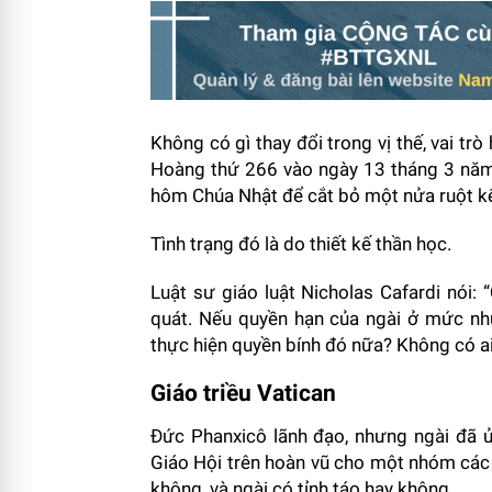
Không có gì thay đổi trong vị thế, vai tr
Hoàng thứ 266 vào ngày 13 tháng 3 năm 2
hôm Chúa Nhật để cắt bỏ một nửa ruột kế
Tình trạng đó là do thiết kế thần học.
Luật sư giáo luật Nicholas Cafardi nói:
quát. Nếu quyền hạn của ngài ở mức như
thực hiện quyền bính đó nữa? Không có a
Giáo triều Vatican
Đức Phanxicô lãnh đạo, nhưng ngài đã ủy
Giáo Hội trên hoàn vũ cho một nhóm các 
không, và ngài có tỉnh táo hay không.