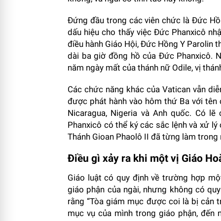
Đứng đầu trong các viên chức là Đức Hồ
dấu hiệu cho thấy việc Đức Phanxicô nhậ
điều hành Giáo Hội, Đức Hồng Y Parolin 
dài ba giờ đồng hồ của Đức Phanxicô. N
năm ngày mất của thánh nữ Odile, vị thán
Các chức năng khác của Vatican vẫn diễn
được phát hành vào hôm thứ Ba với tê
Nicaragua, Nigeria và Anh quốc. Có l
Phanxicô có thể ký các sắc lệnh và xử l
Thánh Gioan Phaolô II đã từng làm trong n
Điều gì xảy ra khi một vị Giáo H
Giáo luật có quy định về trường hợp mộ
giáo phận của ngài, nhưng không có quy
rằng “Tòa giám mục được coi là bị cản 
mục vụ của mình trong giáo phận, đến n