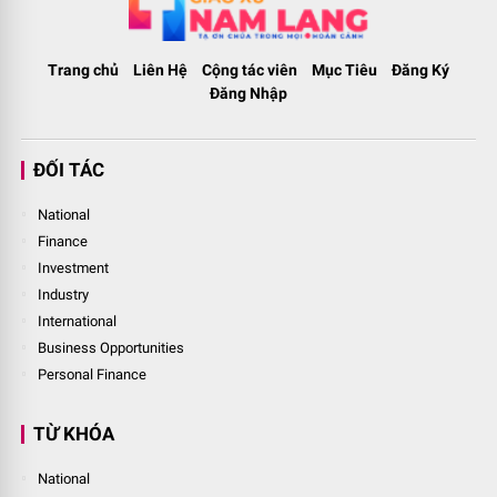
Trang chủ
Liên Hệ
Cộng tác viên
Mục Tiêu
Đăng Ký
Đăng Nhập
ĐỐI TÁC
National
Finance
Investment
Industry
International
Business Opportunities
Personal Finance
TỪ KHÓA
National