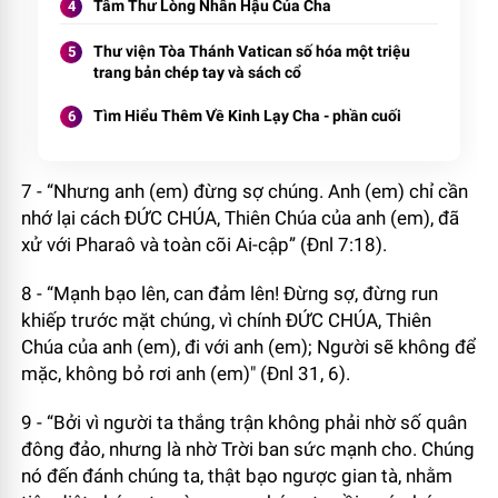
Tâm Thư Lòng Nhân Hậu Của Cha
Thư viện Tòa Thánh Vatican số hóa một triệu
trang bản chép tay và sách cổ
Tìm Hiểu Thêm Về Kinh Lạy Cha - phần cuối
7 - “Nhưng anh (em) đừng sợ chúng. Anh (em) chỉ cần
nhớ lại cách ĐỨC CHÚA, Thiên Chúa của anh (em), đã
xử với Pharaô và toàn cõi Ai-cập” (Đnl 7:18).
8 - “Mạnh bạo lên, can đảm lên! Đừng sợ, đừng run
khiếp trước mặt chúng, vì chính ĐỨC CHÚA, Thiên
Chúa của anh (em), đi với anh (em); Người sẽ không để
mặc, không bỏ rơi anh (em)" (Đnl 31, 6).
9 - “Bởi vì người ta thắng trận không phải nhờ số quân
đông đảo, nhưng là nhờ Trời ban sức mạnh cho. Chúng
nó đến đánh chúng ta, thật bạo ngược gian tà, nhằm