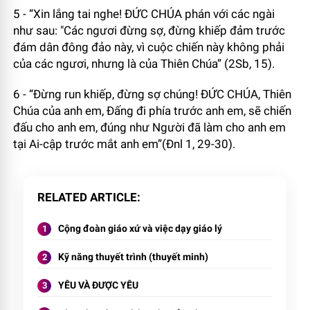
5 - “Xin lắng tai nghe! ĐỨC CHÚA phán với các ngài
như sau: "Các ngươi đừng sợ, đừng khiếp đảm trước
đám dân đông đảo này, vì cuộc chiến này không phải
của các ngươi, nhưng là của Thiên Chúa” (2Sb, 15).
6 - “Đừng run khiếp, đừng sợ chúng! ĐỨC CHÚA, Thiên
Chúa của anh em, Đấng đi phía trước anh em, sẽ chiến
đấu cho anh em, đúng như Người đã làm cho anh em
tại Ai-cập trước mắt anh em”(Đnl 1, 29-30).
RELATED ARTICLE
Cộng đoàn giáo xứ và việc dạy giáo lý
Kỹ năng thuyết trình (thuyết minh)
YÊU VÀ ĐƯỢC YÊU