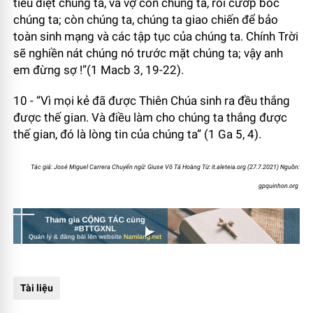
tiêu diệt chúng ta, và vợ con chúng ta, rồi cướp bóc
chúng ta; còn chúng ta, chúng ta giao chiến để bảo
toàn sinh mạng và các tập tục của chúng ta. Chính Trời
sẽ nghiền nát chúng nó trước mặt chúng ta; vậy anh
em đừng sợ !”(1 Macb 3, 19-22).
10 - “Vì mọi kẻ đã được Thiên Chúa sinh ra đều thắng
được thế gian. Và điều làm cho chúng ta thắng được
thế gian, đó là lòng tin của chúng ta” (1 Ga 5, 4).
Tác giả: José Miguel Carrera Chuyển ngữ: Giuse Võ Tá Hoàng Từ: it.aleteia.org (27.7.2021)
Nguồn:
gpquinhon.org
Tài liệu