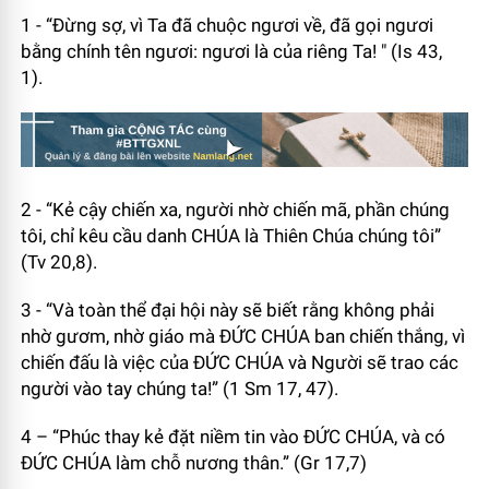
1 - “Đừng sợ, vì Ta đã chuộc ngươi về, đã gọi ngươi
bằng chính tên ngươi: ngươi là của riêng Ta! " (Is 43,
1).
2 - “Kẻ cậy chiến xa, người nhờ chiến mã, phần chúng
tôi, chỉ kêu cầu danh CHÚA là Thiên Chúa chúng tôi”
(Tv 20,8).
3 - “Và toàn thể đại hội này sẽ biết rằng không phải
nhờ gươm, nhờ giáo mà ĐỨC CHÚA ban chiến thắng, vì
chiến đấu là việc của ĐỨC CHÚA và Người sẽ trao các
người vào tay chúng ta!” (1 Sm 17, 47).
4 – “Phúc thay kẻ đặt niềm tin vào ĐỨC CHÚA, và có
ĐỨC CHÚA làm chỗ nương thân.” (Gr 17,7)