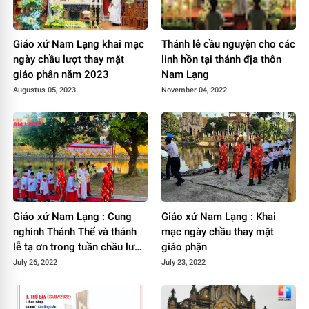
Giáo xứ Nam Lạng khai mạc
Thánh lễ cầu nguyện cho các
ngày chầu lượt thay mặt
linh hồn tại thánh địa thôn
giáo phận năm 2023
Nam Lạng
Augustus 05, 2023
November 04, 2022
Giáo xứ Nam Lạng : Cung
Giáo xứ Nam Lạng : Khai
nghinh Thánh Thể và thánh
mạc ngày chầu thay mặt
lễ tạ ơn trong tuần chầu lượt
giáo phận
thay mặt giáo phận
July 26, 2022
July 23, 2022