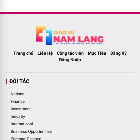
Trang chủ
Liên Hệ
Cộng tác viên
Mục Tiêu
Đăng Ký
Đăng Nhập
ĐỐI TÁC
National
Finance
Investment
Industry
International
Business Opportunities
Personal Finance