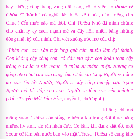
hay những công trạng vang dội, song cốt ở việc họ
thuộc về
Chúa (
“
Thánh
” có nghĩa là: thuộc về Chúa, dành riêng cho
Chúa.)
đến mức nào mà thôi. Chị Têrêsa Nhỏ đã minh chứng
cho chân lý ấy cách mạnh mẽ và đầy hồn nhiên bằng những
dòng nhật ký của mình. Chị viết xuống ước mơ của chị:
“Phần con, con vẫn một lòng quả cảm muốn làm đại thánh.
Con không cậy công con, có đâu mà cậy; con hoàn toàn cậy
trông ở Chúa là sức mạnh, là chính sự thánh thiện. Những cố
gắng nhỏ nhặt của con cũng làm Chúa vui lòng. Người sẽ nâng
đỡ con lên tới Người, Người sẽ lấy công nghiệp cực trọng
Người mà bù đắp cho con. Người sẽ làm con nên thánh.”
(Trích
Truyện Một Tâm Hồn
, quyển 1, chương 4.)
Không chỉ mơ
mộng suôn, Têrêsa còn sống lý tưởng kia trong đời thực bằng
những hy sinh, tập rèn nhân đức. Có bận, khi đang giặt đồ, một
Soeur cứ làm bắn nước bẩn vào mặt Têrêsa. Têrêsa vô cùng khó