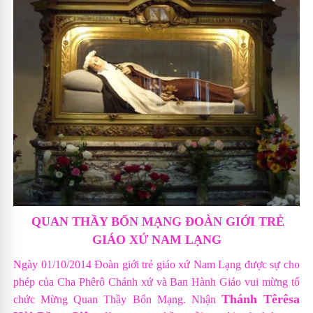
QUAN THẦY BỔN MẠNG ĐOÀN GIỚI TRẺ
GIÁO XỨ NAM LẠNG
Ngày 01/10/2014 Đoàn giới trẻ giáo xứ Nam Lạng được sự cho
phép của Cha Phêrô Chánh xứ và Ban Hành Giáo vui mừng tổ
Thánh Têrêsa
chức Mừng Quan Thầy Bổn Mạng. Nhận