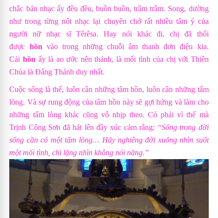
chắc bản nhạc ấy đều đều, buồn buồn, trầm trầm. Song, dường
như trong từng nốt nhạc lại chuyên chở rất nhiều tâm ý của
người nữ nhạc sĩ Têrêsa. Hay nói khác đi, chị đã thổi
được
hồn
vào trong những chuỗi âm thanh đơn điệu kia.
Cái
hồn
ấy là ao ước nên thánh, là mối tình của chị với Thiên
Chúa là Đấng Thánh duy nhất.
Cuộc sống là thế, luôn cần những tâm hồn, luôn cần những tấm
lòng. Và sự rung động của tâm hồn này sẽ gợi hứng và làm cho
những tấm lòng khác cũng vỗ nhịp theo. Có phải vì thế mà
Trịnh Công Sơn đã hát lên đầy xúc cảm rằng:
“Sống trong đời
sống cần có một tấm lòng… Hãy nghiêng đời xuống nhìn suốt
một mối tình, chỉ lặng nhìn không nói năng.”