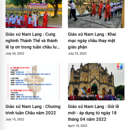
Giáo xứ Nam Lạng : Cung
Giáo xứ Nam Lạng : Khai
nghinh Thánh Thể và thánh
mạc ngày chầu thay mặt
lễ tạ ơn trong tuần chầu lượt
giáo phận
thay mặt giáo phận
July 26, 2022
July 23, 2022
Giáo xứ Nam Lạng : Chương
Giáo xứ Nam Lạng : Giờ lễ
trình tuần Chầu năm 2022
mới - áp dụng từ ngày 18
tháng 04 năm 2022
July 15, 2022
April 18, 2022