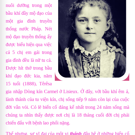
nuôi dưỡng trong một
bầu khí đầy mộ đạo của
một gia đình truyền
thống nước Pháp. Nét
mộ đạo truyền thống ấy
được biểu hiện qua việc
cả 5 chị em gái trong
gia đình đều là nữ tu cả.
Được hít thở trong bầu
khí đạo đức kia, năm
15 tuổi (1888), Têrêsa
gia nhập Dòng kín Carmel ở Lisieux. Ở đây, với bầu khí êm ả,
lành thánh của tu viện kín, chị sống tiếp 9 năm còn lại của cuộc
đời vắn vỏi. Có lẽ biến cố đáng kể nhất trong 24 năm sống mà
chúng ta nhìn thấy được nơi chị là 18 tháng cuối đời chị phải
chiến đấu với bệnh lao phổi nặng.
Thế nhưng, sự vĩ đại của một vị
thánh
đâu hệ ở những biến cố