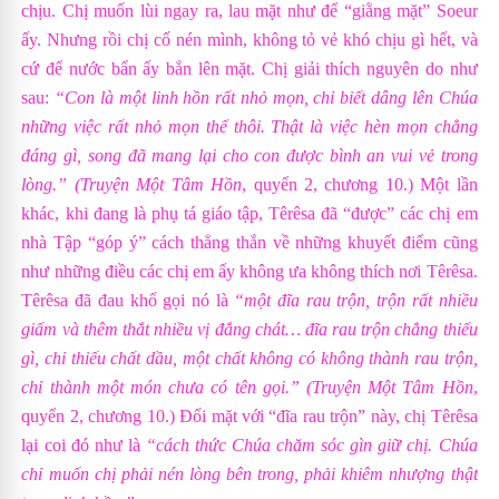
chịu. Chị muốn lùi ngay ra, lau mặt như để “giằng mặt” Soeur
ấy. Nhưng rồi chị cố nén mình, không tỏ vẻ khó chịu gì hết, và
cứ để nước bẩn ấy bắn lên mặt. Chị giải thích nguyên do như
sau:
“Con là một linh hồn rất nhỏ mọn, chỉ biết dâng lên Chúa
những việc rất nhỏ mọn thế thôi. Thật là việc hèn mọn chẳng
đáng gì, song đã mang lại cho con được bình an vui vẻ trong
lòng.” (
Truyện Một Tâm Hồn
, quyển 2, chương 10.)
Một lần
khác, khi đang là phụ tá giáo tập, Têrêsa đã “được” các chị em
nhà Tập “góp ý” cách thẳng thắn về những khuyết điểm cũng
như những điều các chị em ấy không ưa không thích nơi Têrêsa.
Têrêsa đã đau khổ gọi nó là
“một đĩa rau trộn, trộn rất nhiều
giấm và thêm thắt nhiều vị đắng chát… đĩa rau trộn chẳng thiếu
gì, chỉ thiếu chất dầu, một chất không có không thành rau trộn,
chỉ thành một món chưa có tên gọi.”
(
Truyện Một Tâm Hồn
,
quyển 2, chương 10.)
Đối mặt với “đĩa rau trộn” này, chị Têrêsa
lại coi đó như là
“cách thức Chúa chăm sóc gìn giữ chị. Chúa
chỉ muốn chị phải nén lòng bên trong, phải khiêm nhượng thật