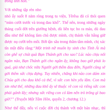
trong linh hồn.”
Với những tập rèn nho
nhỏ ấy suốt 8 năm ròng trong tu viện, Têrêsa đã có thói quen
“mỉm cười trước và trong đau khổ”. Thế nên, trong những ngày
tháng cuối đời trên giường bệnh, dù liên tục ho ra máu, dù đau
đầu như thể không làm chủ được mình, chị thánh vẫn hằng giữ
được nụ cười trên môi. Bởi tận sâu trong thâm tâm mình, chị xác
tín một điều rằng:
“Một trinh nữ muốn hy sinh cho Tình Ái mà
còn ghê sợ chút quà Bạn Thánh gởi cho sao? Lúc nào chịu nổi
ngần nào, Bạn Thánh gởi cho ngần ấy, không bao giờ phải lo
quá, giả như chốc nữa Người gởi thêm đau đớn, Người cũng sẽ
gởi thêm sức chịu đựng. Tuy nhiên, chẳng khi nào con dám xin
Chúa gởi cho đau khổ cả thể, vì sức con hèn yếu lắm. Con mà
xin như thế, những đau khổ ấy sẽ thuộc về con và riêng sức con
phải gánh lấy; nhưng sức riêng con có làm nên trò trống gì bao
giờ?” (
Truyện Một Tâm Hồn
, quyển 2, chương 12.)
Như thế đấy, nếu ví cuộc đời chị thánh với một bản nhạc, thì