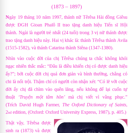
(1873 – 1897)
N
gày 19 tháng 10 năm 1997, thánh nữ Têrêsa Hài đồng Giêsu
được ĐGH Gioan Phalô II trao tặng danh hiệu Tiến sĩ Hội
thánh. Ngài là người trẻ nhất (24 tuổi) trong 3 vị nữ thánh được
trao tặng danh hiệu này.
Hai vị khác là: thánh Têrêsa thành Avila
(1515-1582), và thánh Catarina thành Siêna (1347-1380).
Nhìn vào cuộc đời của chị Têrêsa chúng ta chắc không khỏi
ngạc nhiên thắc mắc: “Đâu là điều khiến chị có được danh hiệu
ấy?”; bởi cuộc đời chị quá đơn giản và bình thường, chẳng có
chi là nổi trội. Thậm chí có người còn nhận xét: “Có lẽ với cuộc
đời ấy chị đã chìm vào quên lãng, nếu không để lại cuốn tự
thuật
‘Truyện một tâm hồn’
mà chị viết vì vâng phục.”
(Trích
David Hugh Farmer,
The Oxford Dictionary of Saints
,
2
edition, (Oxford: Oxford University Express, 1987), p. 405.)
nd
Thật vậy, Têrêsa được
sinh ra (1873) và được