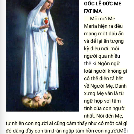
GỐC LỄ ĐỨC MẸ
FATIMA
Mỗi nơi Mẹ
Maria hiện ra đều
mang một dấu ấn
và để lại ấn tượng
kỳ diệu nơi
mỗi
người qua nhi
ều
thế kỉ
.Ngôn ngữ
loài người không gì
có thể diễn tả hết
về Người Mẹ. Danh
xưng Mẹ vẫn là từ
ngữ hợp với tâm
tình của con người
nhất. Nói đến Mẹ,
tự nhiên con người ai cũng cảm thấy như có một cái gì
đó dâng đầy con tim,tràn ngập tâm hồn con người.M
ỗi