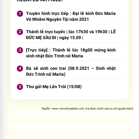
Truyền hình trực tiếp : Đại lễ kính Đức Maria
Vô Nhiễm Nguyên Tội năm 2021
Thánh lễ trực tuyến | lúc 17h30 và 19h30 | LỄ
ĐỨC MẸ SẦU BI | ngày 15.09 |
[Trực tiếp] : Thánh lễ lúc 18g00 mừng kính
sinh nhật Đức Trinh nữ Maria
Bà sẽ sinh con trai (08.9.2021 – Sinh nhật
Đức Trinh nữ Maria)
Thư gửi Mẹ Lên Trời (15/08)
Nguồn:
www.simonhoadalat.com (v
à
đ
ư
ợc ch
ỉnh s
ửa so v
ới nguy
ên b
ản!)