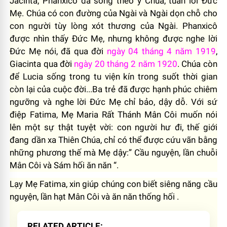
Jacinta, Phanxicô đã sống theo ý Chúa, tuân lời Đức
Mẹ. Chúa có con đường của Ngài và Ngài dọn chỗ cho
con người tùy lòng xót thương của Ngài. Phanxicô
được nhìn thấy Đức Mẹ, nhưng không được nghe lời
Đức Mẹ nói, đã qua đời
ngày 04 tháng 4 năm 1919
,
Giacinta qua đời
ngày 20 tháng 2
năm 1920
. Chúa còn
để Lucia sống trong tu viện kín trong suốt thời gian
còn lại của cuộc đời...Ba trẻ đã được hạnh phúc chiêm
ngưỡng và nghe lời Đức Mẹ chỉ bảo, dậy dỗ. Với sứ
điệp Fatima, Mẹ Maria Rất Thánh Mân Côi muốn nói
lên một sự thật tuyệt vời: con người hư đi, thế giới
đang dần xa Thiên Chúa, chỉ có thể được cứu vãn bằng
những phương thế mà Mẹ dậy:” Cầu nguyện, lần chuỗi
Mân Côi và Sám hối ăn năn “.
Lạy Mẹ Fatima, xin giúp chúng con biết siêng năng cầu
nguyện, lần hạt Mân Côi và ăn năn thống hối .
RELATED ARTICLE