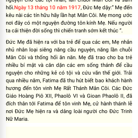
hối.
Ngày 13 tháng 10
năm 1917
, Đức Mẹ dậy:” Mẹ đến
kêu nài các tín hữu hãy lần hạt Mân Côi. Mẹ mong ước
nơi đây có một nguyện đường tôn kính Mẹ. Nếu người
ta cải thiện đời sống thì chiến tranh sớm kết thúc “.
Đức Mẹ đã hiện ra với ba trẻ để qua các em, Mẹ nhắn
nhủ nhân loại siêng năng cầu nguyện, năng lần chuỗi
Mân Côi và thống hối ăn năn. Mẹ đã trao cho ba trẻ
nhiều bí mật và căn dặn các em sống thánh để cầu
nguyện cho những kẻ có tội và cứu vãn thế giới. Trải
qua nhiều năm, Fatima đã thu hút biết bao khách hành
hương đến tôn vinh Mẹ Rất Thánh Mân Côi. Các Đức
Giáo Hoàng Piô XII, Phaolô VI và Gioan Phaolô II, đã
đích thân tới Fatima để tôn vinh Mẹ, cử hành thánh lễ
nơi Đức Mẹ hiện ra và dâng loài người cho Đức Trinh
Nữ Maria.