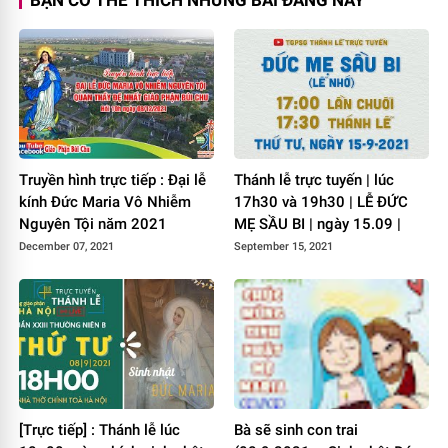
BẠN CÓ THỂ THÍCH NHỮNG BÀI ĐĂNG NÀY
Truyền hình trực tiếp : Đại lễ
Thánh lễ trực tuyến | lúc
kính Đức Maria Vô Nhiễm
17h30 và 19h30 | LỄ ĐỨC
Nguyên Tội năm 2021
MẸ SẦU BI | ngày 15.09 |
December 07, 2021
September 15, 2021
[Trực tiếp] : Thánh lễ lúc
Bà sẽ sinh con trai