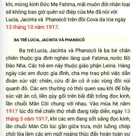
khi,
mừng kính Đức Mẹ Fatima, mãi muôn đời nhân loại
sẽ không bao giờ quên sứ điệp của Mẹ đã nói với
Lucia, Jacinta và
Phanxicô trên đồi Cova da Iria ngày
13 tháng 10 năm 1917.
BA TRẺ LUCIA, JACINTA VÀ PHANXICÔ
Ba trẻ:Lucia, Jacinta và Phanxicô là ba bé chăn
chiên thuộc gia đình nghèo làng quê Fatima, nước Bồ
Đào Nha. Các trẻ em này thuộc giáo phận Leiria. Hàng
ngày các em được gia đình, cha mẹ trao phó việc dẫn
đoàn súc vật: chiên, cừu đi ăn cỏ ở các vùng đồi núi
quanh đó. Các em thường có thói quen sau khi để bầy
súc vật ăn cỏ, liền qùy gối trên bãi đất trống đọc kinh,
lần chuỗi Mân Côi chung với nhau. Vào mùa hè năm
1917
lúc đó thế chiến thứ nhất đang tiếp diễn, ngày
13
tháng 5 năm 1917
, khi các em đang sốt sắng đọc kinh,
lần chuỗi Mân Côi lúc gần giữa trưa, một luồng chớp
chói lòa làm các em ngỡ ngàng thúc đẩy hoàn toàn sự