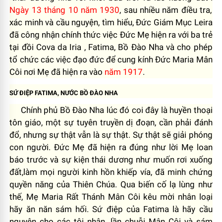
Ngày 13 tháng 10 năm 1930
, sau nhiều năm điều tra,
xác minh và cầu nguyện, tìm hiểu, Đức Giám Mục Leira
đã công nhận chính thức việc Đức Mẹ hiện ra với ba trẻ
tại đồi Cova da Iria , Fatima, Bồ Đào Nha và cho phép
tổ chức các việc đạo đức để cung kính Đức Maria Mân
Côi nơi Mẹ đã hiện ra vào
năm 1917
.
SỨ ĐIỆP FATIMA, NƯỚC BỒ ĐÀO NHA
Chính phủ Bồ Đào Nha lúc đó coi đây là huyền thoại
tôn giáo, một sự tuyên truyền dị đoạn, cần phải đánh
đổ, nhưng sự thật vẫn là sự thật. Sự thật sẽ giải phóng
con người. Đức Mẹ đã hiện ra đúng như lời Mẹ loan
báo trước và sự kiện thái dương như muốn rơi xuống
đất,làm mọi người kinh hồn khiếp vía, đã minh chứng
quyền năng của Thiên Chúa. Qua biến cố lạ lùng như
thế, Mẹ Maria Rất Thánh Mân Côi kêu mời nhân loại
hãy ăn năn sám hối. Sứ điệp của Fatima là hãy cầu
nguyện cho các tội nhân, lần chuỗi Mân Côi và sám