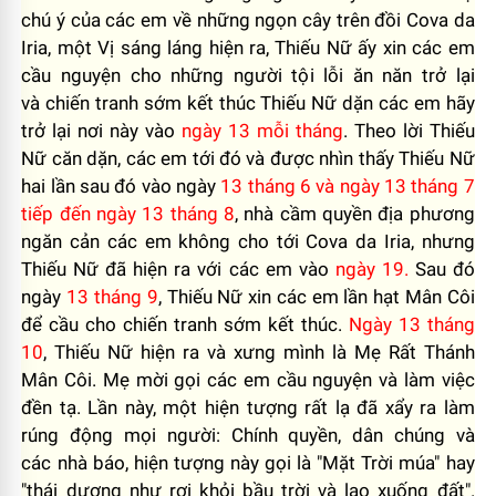
chú ý của các em về những ngọn cây trên đồi Cova da
Iria, một Vị sáng láng hiện ra, Thiếu Nữ ấy xin các em
cầu nguyện cho những người tội lỗi ăn năn trở lại
v
à
chiến tranh sớm kết thúc Thiếu Nữ dặn các em hãy
trở lại nơi này vào
ngày 13 mỗi tháng
. Theo lời Thiếu
Nữ căn dặn, các em tới đó và được nhìn thấy Thiếu Nữ
hai lần sau đó vào ngày
13 tháng 6
và ngày 13 tháng 7
ti
ếp đến ngày 13 tháng 8
, nhà cầm quyền địa phương
ngăn cản các em không cho tới Cova da Iria, nhưng
Thiếu Nữ đã hiện ra với các em vào
ngày 19.
Sau
đ
ó
n
gày
13 tháng 9
, Thiếu Nữ xin các em lần hạt Mân Côi
để cầu cho chiến tranh sớm kết th
úc
.
Ngày 13 tháng
10
, Thiếu Nữ hiện ra và xưng mình là Mẹ Rất Thánh
Mân Côi. Mẹ mời gọi các em cầu nguyện và làm việc
đền tạ. Lần này, một hiện tượng rất lạ đã xẩy ra làm
rúng động mọi người: Chính quyền, dân chúng và
các nhà báo, hiện tượng này gọi là "Mặt Trời múa" hay
"thái dương như rơi khỏi bầu trời và lao xuống đất".