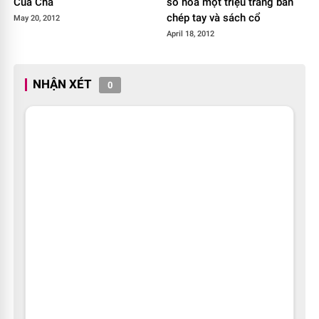
Của Cha
số hóa một triệu trang bản
chép tay và sách cổ
May 20, 2012
April 18, 2012
NHẬN XÉT
0