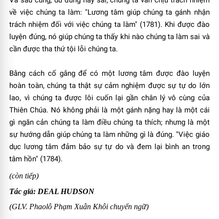
Và sau cùng, dù đúng hay sai, chúng ta vẫn chịu trách nhiệm
về việc chúng ta làm: "Lương tâm giúp chúng ta gánh nhận
trách nhiệm đối với việc chúng ta làm" (1781). Khi được đào
luyện đúng, nó giúp chúng ta thấy khi nào chúng ta làm sai và
cần được tha thứ tội lỗi chúng ta.
Bằng cách cố gắng để có một lương tâm được đào luyện
hoàn toàn, chúng ta thật sự cảm nghiệm được sự tự do lớn
lao, vì chúng ta được lôi cuốn lại gần chân lý vô cùng của
Thiên Chúa. Nó không phải là một gánh nặng hay là một cái
gì ngăn cản chúng ta làm điều chúng ta thích; nhưng là một
sự hướng dẫn giúp chúng ta làm những gì là đúng. "Việc giáo
dục lương tâm đảm bảo sự tự do và đem lại bình an trong
tâm hồn" (1784).
(còn tiếp)
Tác giả: DEAL HUDSON
(GLV. Phaolô Phạm Xuân Khôi chuyển ngữ)