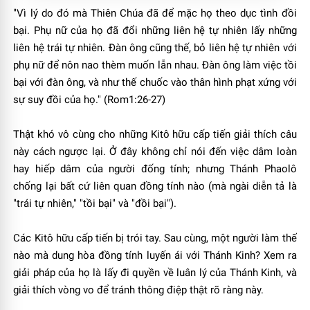
"Vì lý do đó mà Thiên Chúa đã để mặc họ theo dục tình đồi
bại. Phụ nữ của họ đã đổi những liên hệ tự nhiên lấy những
liên hệ trái tự nhiên. Ðàn ông cũng thế, bỏ liên hệ tự nhiên với
phụ nữ để nôn nao thèm muốn lẫn nhau. Ðàn ông làm việc tồi
bại với đàn ông, và như thế chuốc vào thân hình phạt xứng với
sự suy đồi của họ." (Rom1:26-27)
Thật khó vô cùng cho những Kitô hữu cấp tiến giải thích câu
này cách ngược lại. Ở đây không chỉ nói đến việc dâm loàn
hay hiếp dâm của người đống tính; nhưng Thánh Phaolô
chống lại bất cứ liên quan đồng tính nào (mà ngài diễn tả là
"trái tự nhiên," "tồi bại" và "đồi bại").
Các Kitô hữu cấp tiến bị trói tay. Sau cùng, một người làm thế
nào mà dung hòa đồng tính luyến ái với Thánh Kinh? Xem ra
giải pháp của họ là lấy đi quyền về luân lý của Thánh Kinh, và
giải thích vòng vo để tránh thông điệp thật rõ ràng này.