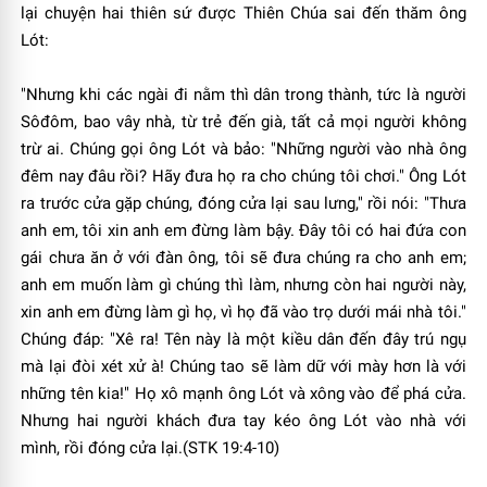
lại chuyện hai thiên sứ được Thiên Chúa sai đến thăm ông
Lót:
"Nhưng khi các ngài đi nằm thì dân trong thành, tức là người
Sôđôm, bao vây nhà, từ trẻ đến già, tất cả mọi người không
trừ ai. Chúng gọi ông Lót và bảo: "Những người vào nhà ông
đêm nay đâu rồi? Hãy đưa họ ra cho chúng tôi chơi." Ông Lót
ra trước cửa gặp chúng, đóng cửa lại sau lưng," rồi nói: "Thưa
anh em, tôi xin anh em đừng làm bậy. Đây tôi có hai đứa con
gái chưa ăn ở với đàn ông, tôi sẽ đưa chúng ra cho anh em;
anh em muốn làm gì chúng thì làm, nhưng còn hai người này,
xin anh em đừng làm gì họ, vì họ đã vào trọ dưới mái nhà tôi."
Chúng đáp: "Xê ra! Tên này là một kiều dân đến đây trú ngụ
mà lại đòi xét xử à! Chúng tao sẽ làm dữ với mày hơn là với
những tên kia!" Họ xô mạnh ông Lót và xông vào để phá cửa.
Nhưng hai người khách đưa tay kéo ông Lót vào nhà với
mình, rồi đóng cửa lại.(STK 19:4-10)