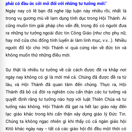
phải có đầu óc cởi mở đối với những tư tưởng mới."
Ngày nay có lẽ bạn đã nghe lập luận này nhiều rồi, nhất là
trong vụ gương mù về lạm dụng tính dục trong Hội Thánh. Ai
cũng muốn tìm giải pháp cho vấn đề, trong đó có người đưa
ra những tư tưởng ngoài đức tin Công Giáo (như cho phụ nữ,
hay mở cửa cho đống tính luyến ái làm linh mục, v.v...). Nhiều
người đổ tội cho Hội Thánh vì quá cứng rắn về đức tin và
không muốn thử những điều mới.
Sự thật là nhiều tư tưởng về cải cách được đề ra khắp nơi
ngày nay không có gì là mới mẻ cả. Chúng đã được đề ra từ
lâu, và Hội Thánh đã quan tâm đến chúng. Thực ra, Hội
Thánh đã bỏ cả đời ra nghiên cứu cẩn thận các tư tưởng và
quyết định rằng tư tưởng nào hợp với luật Thiên Chúa và tư
tưởng nào không. Hội Thánh đã gạt ra hết lạc giáo này đến
lạc giáo khác trong khi cẩn thận xây dựng giáo lý Ðức Tin.
Chúng ta không ngạc nhiên gì khi thấy có cả ngàn giáo hội
Kitô khác ngày nay -- tất cả các giáo hội đó đều một thời có