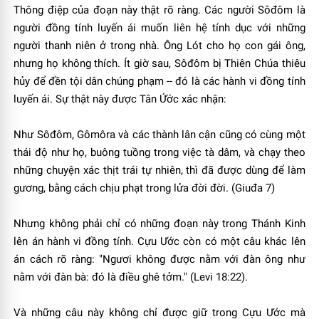
Thông điệp của đoạn này thật rõ ràng. Các người Sôđôm là
người đồng tính luyến ái muốn liên hệ tính dục với những
người thanh niên ở trong nhà. Ông Lót cho họ con gái ông,
nhưng họ không thích. Ít giờ sau, Sôđôm bị Thiên Chúa thiêu
hủy để đền tội dân chúng phạm -- đó là các hành vi đồng tính
luyến ái. Sự thật này được Tân Ứớc xác nhận:
Như Sôđôm, Gômôra và các thành lân cận cũng có cùng một
thái độ như họ, buông tuồng trong việc tà dâm, và chạy theo
những chuyện xác thịt trái tự nhiên, thì đã được dùng để làm
gương, bằng cách chịu phạt trong lửa đời đời. (Giuđa 7)
Nhưng không phải chỉ có những đoạn này trong Thánh Kinh
lên án hành vi đồng tính. Cựu Ước còn có một câu khác lên
án cách rõ ràng: "Ngươi không được nằm với đàn ông như
nằm với đàn bà: đó là điều ghê tởm." (Levi 18:22).
Và những câu này không chỉ được giữ trong Cựu Ước mà