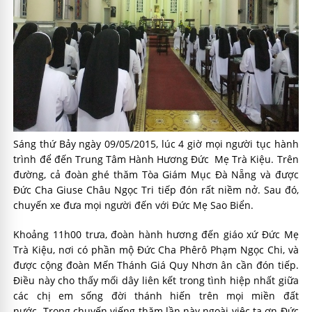
Sáng thứ Bảy ngày 09/05/2015, lúc 4 giờ mọi người tục hành
trình để đến Trung Tâm Hành Hương Đức Mẹ Trà Kiệu. Trên
đường, cả đoàn ghé thăm Tòa Giám Mục Đà Nẵng và được
Đức Cha Giuse Châu Ngọc Tri tiếp đón rất niềm nở. Sau đó,
chuyến xe đưa mọi người đến với Đức Mẹ Sao Biển.
Khoảng 11h00 trưa, đoàn hành hương đến giáo xứ Đức Mẹ
Trà Kiệu, nơi có phần mộ Đức Cha Phêrô Phạm Ngọc Chi, và
được cộng đoàn Mến Thánh Giá Quy Nhơn ân cần đón tiếp.
Điều này cho thấy mối dây liên kết trong tình hiệp nhất giữa
các chị em sống đời thánh hiến trên mọi miền đất
nước. Trong chuyến viếng thăm lần này ngoài việc tạ ơn Đức