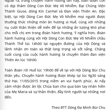
Ngoài ra, trong chuyến hành hương lần này, toàn đoàn còn
có dịp thăm Dòng Con Đức Mẹ Vô Nhiễm, Đại Chủng Viện
Thánh Giuse, dòng Kín Carmel và Đan viện Thiên An. Đặc
biệt, tại Hội Dòng Con Đức Mẹ Vô Nhiễm mọi người được
thưởng thức những món ăn hương vị Huế, cùng với những
nụ cười thân thiện dễ mến để lại những ấn tượng khó phai
cho mỗi chị em trong đoàn hành hương. Ý nghĩa hơn, đoàn
hành hương cùng với Hội Dòng Con Đức Mẹ Vô Nhiễm chầu
Thánh Thể lúc 14h00 tại nguyện đường của Hội Dòng và
lãnh nhận ơn toàn xá thật long trọng và sốt sắng. Chặng
cuối cùng của cuộc hành hương là chuyến thăm đan viện
Thiên An lúc 16h00.
Toàn đoàn rời Huế lúc 19h00 để về lại với Hội Dòng Bùi Chu
thân yêu. Chuyến hành hương được khép lại lúc 9g30 sáng
thứ Hai, 11/05/2015 trong niềm an vui hạnh phúc. Ai nấy
cảm nhận được ân lộc Chúa ban cho qua bàn tay nhân hiền
của Mẹ Maria và sự thân thiện, đầy tình người tại những nơi
đến.
Theo BTT Dòng Đa Minh Bùi Chu