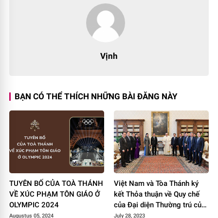
Vịnh
BẠN CÓ THỂ THÍCH NHỮNG BÀI ĐĂNG NÀY
TUYÊN BỐ CỦA TOÀ THÁNH
Việt Nam và Tòa Thánh ký
VỀ XÚC PHẠM TÔN GIÁO Ở
kết Thỏa thuận về Quy chế
OLYMPIC 2024
của Đại diện Thường trú của
Tòa Thánh tại Việt Nam
Augustus 05, 2024
July 28, 2023