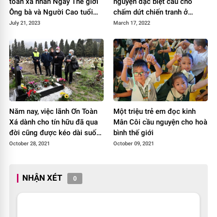
toàn xá nhân Ngày Thế giới
nguyện đặc biệt cầu cho
Ông bà và Người Cao tuổi
chấm dứt chiến tranh ở
lần thứ ba
Ucraina
July 21, 2023
March 17, 2022
Năm nay, việc lãnh Ơn Toàn
Một triệu trẻ em đọc kinh
Xá dành cho tín hữu đã qua
Mân Côi cầu nguyện cho hoà
đời cũng được kéo dài suốt
bình thế giới
tháng 11
October 28, 2021
October 09, 2021
NHẬN XÉT
0