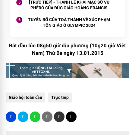
[TRỰC TIẾP] - THÁNH LỄ KHAI MẠC SỨ VỤ
PHÊRÔ CỦA ĐỨC GIÁO HOÀNG FRANCIS
TUYÊN BỐ CỦA TOÀ THÁNH VỀ XÚC PHẠM
TÔN GIÁO Ở OLYMPIC 2024
Bắt đầu lúc 08g50 giờ địa phương (10g20 giờ Việt
Nam) Thứ Ba ngày 13.01.2015
Giáo hội toàn cầu
Trực tiếp