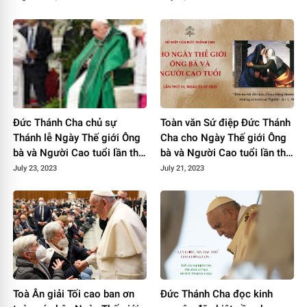
Đức Thánh Cha chủ sự
Toàn văn Sứ điệp Đức Thánh
Thánh lễ Ngày Thế giới Ông
Cha cho Ngày Thế giới Ông
bà và Người Cao tuổi lần thứ
bà và Người Cao tuổi lần thứ
3
III năm 2023
July 23, 2023
July 21, 2023
Toà Ân giải Tối cao ban ơn
Đức Thánh Cha đọc kinh