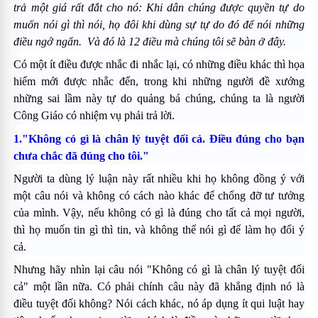
trả một giá rất đắt cho nó: Khi dân chúng được quyền tự do
muốn nói gì thì nói, họ đôi khi dùng sự tự do đó để nói những
điều ngớ ngẩn. Và đó là 12 điều mà chúng tôi sẽ bàn ở đây.
Có một ít điều được nhắc đi nhắc lại, có những điều khác thì họa
hiếm mới được nhắc đến, trong khi những người đề xướng
những sai lầm này tự do quảng bá chúng, chúng ta là người
Công Giáo có nhiệm vụ phải trả lời.
1."Không có gì là chân lý tuyệt đối cả. Ðiều đúng cho bạn
chưa chắc đã đúng cho tôi."
Người ta dùng lý luận này rất nhiều khi họ không đồng ý với
một câu nói và không có cách nào khác để chống đỡ tư tưởng
của mình. Vậy, nếu không có gì là đúng cho tất cả mọi người,
thì họ muốn tin gì thì tin, và không thể nói gì để làm họ đổi ý
cả.
Nhưng hãy nhìn lại câu nói "Không có gì là chân lý tuyệt đối
cả" một lần nữa. Có phải chính câu này đã khẳng định nó là
điều tuyệt đối không? Nói cách khác, nó áp dụng ít qui luật hay