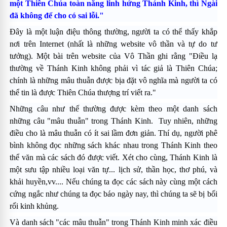
một Thiên Chúa toàn năng linh hứng Thánh Kinh, thì Ngài
đã không để cho có sai lỗi."
Ðây là một luận điệu thông thường, người ta có thể thấy khắp
nơi trên Internet (nhất là những website vô thần và tự do tư
tưởng). Một bài trên website của Vô Thần ghi rằng "Ðiều lạ
thường về Thánh Kinh không phải vì tác giả là Thiên Chúa;
chính là những mâu thuẫn được bịa đặt vô nghĩa mà người ta có
thể tin là được Thiên Chúa thượng trí viết ra."
Những câu như thế thường được kèm theo một danh sách
những câu "mâu thuẫn" trong Thánh Kinh. Tuy nhiên, những
điều cho là mâu thuẫn có ít sai lầm đơn giản. Thí dụ, người phê
bình không đọc những sách khác nhau trong Thánh Kinh theo
thể văn mà các sách đó được viết. Xét cho cùng, Thánh Kinh là
một sưu tập nhiều loại văn tự... lịch sử, thần học, thơ phú, và
khải huyền,vv.... Nếu chúng ta đọc các sách này cùng một cách
cứng ngắc như chúng ta đọc báo ngày nay, thì chúng ta sẽ bị bối
rối kinh khủng.
Và danh sách "các mâu thuẫn" trong Thánh Kinh minh xác điều