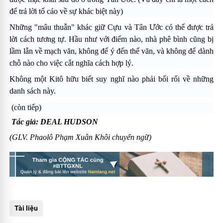
để trả lời tố cáo về sự khác biệt này)
Những "mâu thuẫn" khác giữ Cựu và Tân Ước có thể được trả
lời cách tương tự. Hầu như với điểm nào, nhà phê bình cũng bị
lầm lẫn về mạch văn, không để ý đến thể văn, và không để dành
chỗ nào cho việc cắt nghĩa cách hợp lý.
Không một Kitô hữu biết suy nghĩ nào phải bối rối về những
danh sách này.
(còn tiếp)
Tác giả: DEAL HUDSON
(GLV. Phaolô Phạm Xuân Khôi chuyển ngữ)
Tài liệu