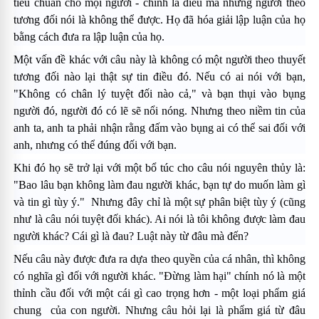
tiêu chuẩn cho mọi người - chính là điều mà những người theo
tương đối nói là không thể được. Họ đã hóa giải lập luận của họ
bằng cách đưa ra lập luận của họ.
Một vấn đề khác với câu này là không có một người theo thuyết
tương đối nào lại thật sự tin điều đó. Nếu có ai nói với bạn,
"Không có chân lý tuyệt đối nào cả," và bạn thụi vào bụng
người đó, người đó có lẽ sẽ nổi nóng. Nhưng theo niềm tin của
anh ta, anh ta phải nhận rằng đấm vào bụng ai có thể sai đối với
anh, nhưng có thể đúng đối với bạn.
Khi đó họ sẽ trở lại với một bổ túc cho câu nói nguyên thủy là:
"Bao lâu bạn không làm đau người khác, bạn tự do muốn làm gì
và tin gì tùy ý." Nhưng đây chỉ là một sự phân biệt tùy ý (cũng
như là câu nói tuyệt đối khác). Ai nói là tôi không được làm đau
người khác? Cái gì là đau? Luật này từ đâu mà đến?
Nếu câu này được đưa ra dựa theo quyền của cá nhân, thì không
có nghĩa gì đối với người khác. "Ðừng làm hại" chính nó là một
thỉnh cầu đối với một cái gì cao trọng hơn - một loại phẩm giá
chung của con người. Nhưng câu hỏi lại là phẩm giá từ đâu