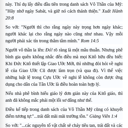
này. Thí dụ lấy điều đầu tiên trong danh sách Vô Thần của Mỹ:
"Hãy nhớ ngày Sabát, và giữ nó cách thánh thiện."
Xuất Hành
20:8
So với: "Người thì cho rằng ngày này trọng hơn ngày khác;
người khác lại cho rằng ngày nào cũng như nhau. Vậy mỗi
người phải xác tín trong thâm tâm mình."
Rom 14:5
Người vô thần la lên:
Ðó!
rõ ràng là một mâu thuẫn. Nhưng phê
bình gia quên không nhắc đến điều mà mọi Kitô hữu đều biết:
Khi Ðức Kitô thiết lập Giao Ước Mới, thì những đòi hỏi về nghi
lễ của Giao Ước Cũ được làm trọn (và qua đi). Vì thế việc
những luật lệ trong Cựu Ước về nghi lễ không còn được ứng
dụng cho dân của Tân Ước là điều hoàn toàn hợp lý.
Nếu nhà phê bình hiểu giáo lý đơn giản này của Kitô giáo, thì
anh đã không mắc phải một lỗi sơ đẳng như thế.
Ðiều kế tiếp trong danh sách của Vô Thần Mỹ cũng có khuyết
điểm tương tự:"...trái đất mãi mãi trường tồn."
Giảng Viên 1:4
So với: "...các nguyên tố vật chất sẽ cháy tiêu tan, trái đất và các