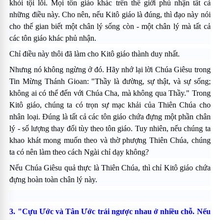
khỏi tội lỗi. Mọi tôn giáo khác trên thế giới phủ nhận tất cả
những điều này. Cho nên, nếu Kitô giáo là đúng, thì đạo này nói
cho thế gian biết một chân lý sống còn - một chân lý mà tất cả
các tôn giáo khác phủ nhận.
Chỉ điều này thôi đã làm cho Kitô giáo thành duy nhất.
Nhưng nó không ngừng ở đó. Hãy nhớ lại lời Chúa Giêsu trong
Tin Mừng Thánh Gioan: "Thầy là đường, sự thật, và sự sống;
không ai có thể đến với Chúa Cha, mà không qua Thầy." Trong
Kitô giáo, chúng ta có trọn sự mạc khải của Thiên Chúa cho
nhân loại. Ðúng là tất cả các tôn giáo chứa đựng một phần chân
lý - số lượng thay đổi tùy theo tôn giáo. Tuy nhiên, nếu chúng ta
khao khát mong muốn theo và thờ phượng Thiên Chúa, chúng
ta có nên làm theo cách Ngài chỉ dạy không?
Nếu Chúa Giêsu quả thực là Thiên Chúa, thì chỉ Kitô giáo chứa
đựng hoàn toàn chân lý này.
3. "Cựu Ước và Tân Ước trái ngược nhau ở nhiều chỗ. Nếu