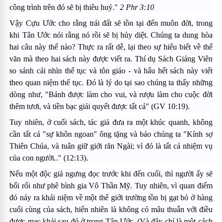
công trình trên đó sẽ bị thiêu huỷ."
2 Phr 3:10
Vậy Cựu Ước cho rằng trái đất sẽ tồn tại đến muôn đời, trong
khi Tân Ước nói rằng nó rồi sẽ bị hủy diệt. Chúng ta dung hòa
hai câu này thế nào? Thực ra rất dễ, lại theo sự hiểu biết về thể
văn mà theo hai sách này được viết ra. Thí dụ Sách Giảng Viên
so sánh cái nhìn thế tục và tôn giáo - và hẩu hết sách này viết
theo quan niệm thế tục. Ðó là lý do tại sao chúng ta thấy những
dòng như, "Bánh được làm cho vui, và rượu làm cho cuộc đời
thêm tươi, và tiền bạc giải quyết được tất cả" (GV 10:19).
Tuy nhiên, ở cuối sách, tác giả đưa ra một khúc quanh, không
cần tất cả "sự khôn ngoan" ông tặng và bảo chúng ta "Kính sợ
Thiên Chúa, và tuân giữ giới răn Ngài; vì đó là tất cả nhiệm vụ
của con người.." (12:13).
Nếu một độc giả ngưng đọc trước khi đến cuối, thì người ấy sẽ
bối rối như phê bình gia Vô Thần Mỹ. Tuy nhiên, vì quan điểm
đó nảy ra khái niệm về một thế giới trường tồn bị gạt bỏ ở hàng
cuối cùng của sách, hiển nhiên là không có mâu thuẫn với điều
được mạc khải sau đó ở trong Tân Ước. (Và đây chỉ là một cách